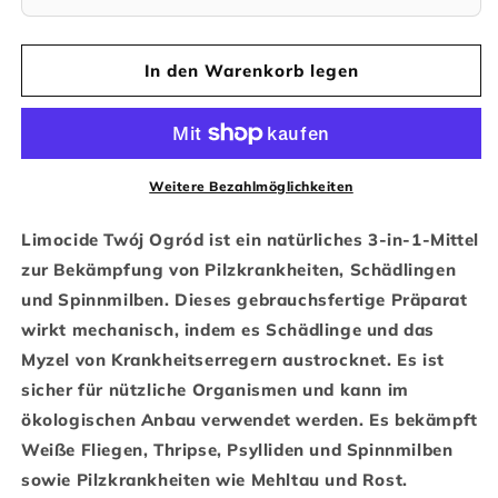
für
für
Limocide
Limocide
75
75
In den Warenkorb legen
ml
ml
Twój
Twój
Ogród
Ogród
–
–
natürliches
natürliches
Weitere Bezahlmöglichkeiten
Insektizid
Insektizid
und
und
Fungizid
Fungizid
Limocide Twój Ogród ist ein natürliches 3-in-1-Mittel
zur Bekämpfung von Pilzkrankheiten, Schädlingen
und Spinnmilben. Dieses gebrauchsfertige Präparat
wirkt mechanisch, indem es Schädlinge und das
Myzel von Krankheitserregern austrocknet. Es ist
sicher für nützliche Organismen und kann im
ökologischen Anbau verwendet werden. Es bekämpft
Weiße Fliegen, Thripse, Psylliden und Spinnmilben
sowie Pilzkrankheiten wie Mehltau und Rost.