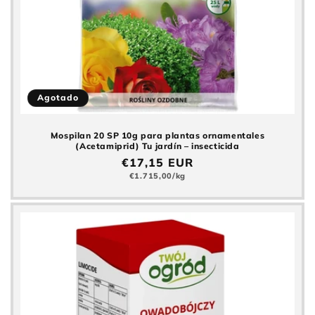
Agotado
Mospilan 20 SP 10g para plantas ornamentales
(Acetamiprid) Tu jardín – insecticida
Precio
€17,15 EUR
normal
Precio
€1.715,00/kg
básico