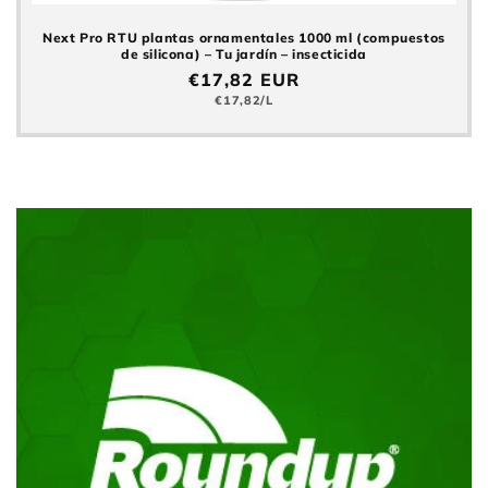
Next Pro RTU plantas ornamentales 1000 ml (compuestos
de silicona) – Tu jardín – insecticida
Precio
€17,82 EUR
normal
Precio
€17,82/L
básico