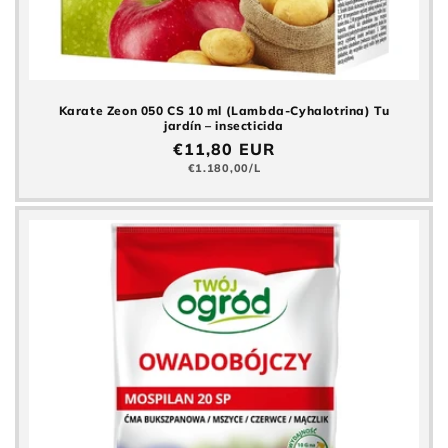
Karate Zeon 050 CS 10 ml (Lambda-Cyhalotrina) Tu
jardín – insecticida
Precio
€11,80 EUR
normal
Precio
€1.180,00/L
básico