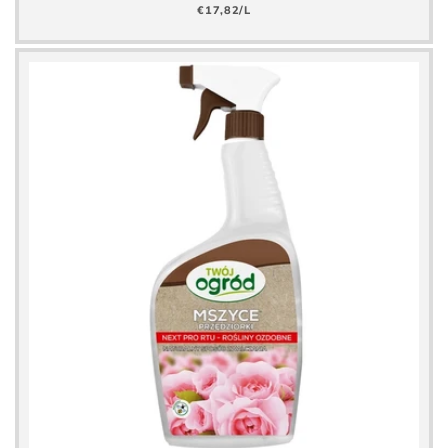
normal
Precio
€17,82/L
básico