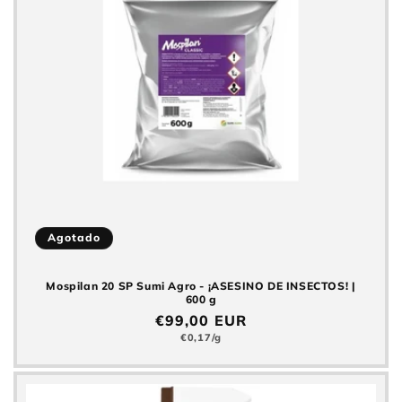
Agotado
Mospilan 20 SP Sumi Agro - ¡ASESINO DE INSECTOS! |
600 g
Precio
€99,00 EUR
normal
Precio
€0,17/g
básico