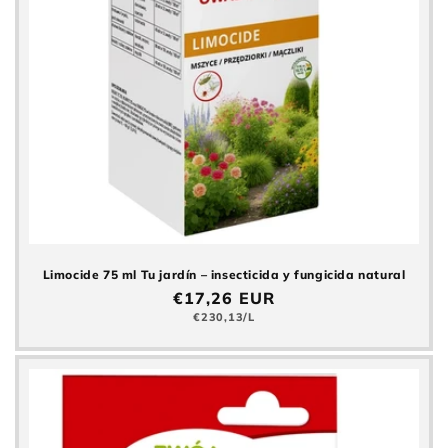
Limocide 75 ml Tu jardín – insecticida y fungicida natural
Precio
€17,26 EUR
normal
Precio
€230,13/L
básico