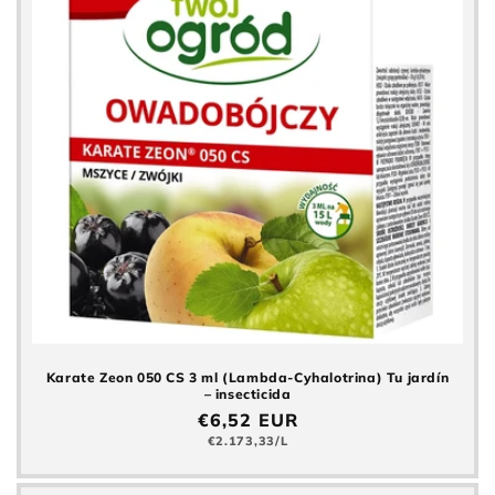
Karate Zeon 050 CS 3 ml (Lambda-Cyhalotrina) Tu jardín
– insecticida
Precio
€6,52 EUR
normal
Precio
€2.173,33/L
básico