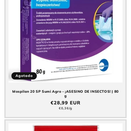
Agotado
Mospilan 20 SP Sumi Agro - ¡ASESINO DE INSECTOS! | 80
g
Precio
€28,99 EUR
normal
Precio
€0,36/g
básico