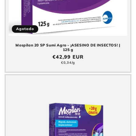
Agotado
Mospilan 20 SP Sumi Agro - ¡ASESINO DE INSECTOS! |
125 g
Precio
€42,99 EUR
normal
Precio
€0,34/g
básico