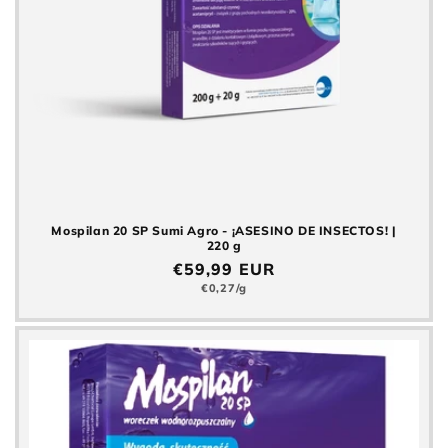
Mospilan 20 SP Sumi Agro - ¡ASESINO DE INSECTOS! |
220 g
Precio
€59,99 EUR
normal
Precio
€0,27/g
básico