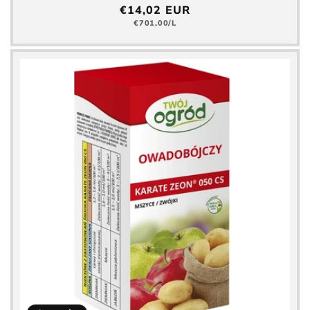
Precio
€14,02 EUR
normal
Precio
€701,00/L
básico