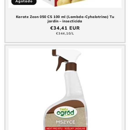
Agotado
Karate Zeon 050 CS 100 ml (Lambda-Cyhalotrina) Tu
jardín – insecticida
Precio
€34,41 EUR
normal
Precio
€344,10/L
básico