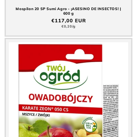
Mospilan 20 SP Sumi Agro - ¡ASESINO DE INSECTOS! |
600 g
Precio
€117,00 EUR
normal
Precio
€0,20/g
básico