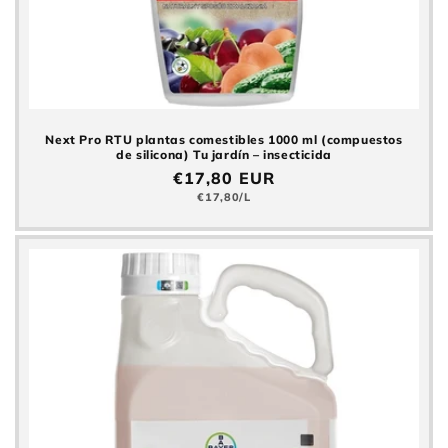
Next Pro RTU plantas comestibles 1000 ml (compuestos
de silicona) Tu jardín – insecticida
Precio
€17,80 EUR
normal
Precio
€17,80/L
básico