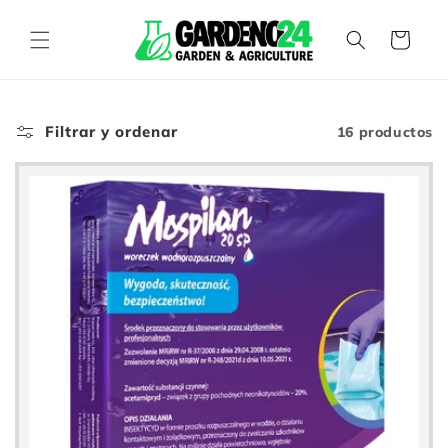
Ir
carro
directamente
de la
al contenido
compra
Filtrar y ordenar
16 productos