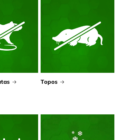
atas
Topos