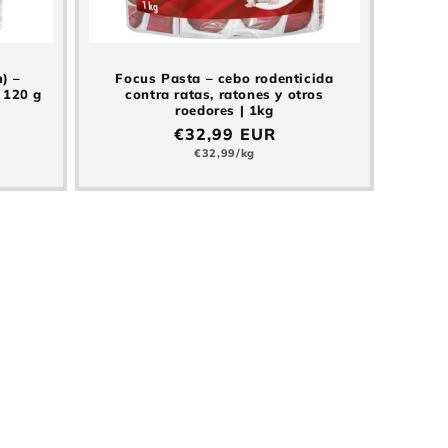
) –
Focus Pasta – cebo rodenticida
 120 g
contra ratas, ratones y otros
roedores | 1kg
Precio
€32,99 EUR
normal
Precio
€32,99/kg
básico