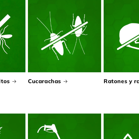
itos
Cucarachas
Ratones y r