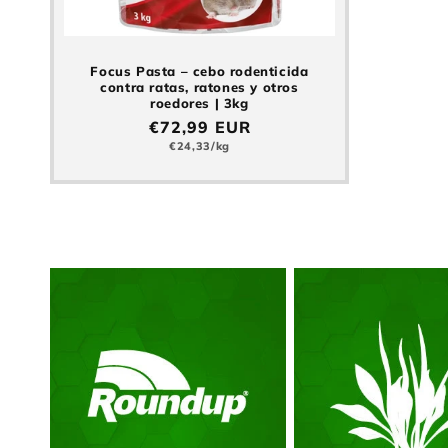
Focus Pasta – cebo rodenticida
contra ratas, ratones y otros
roedores | 3kg
Precio
€72,99 EUR
normal
Precio
€24,33/kg
básico