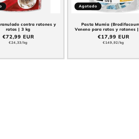
o
Agotado
anulado contra ratones y
Pasta Mumia (Brodifacoum
ratas | 3 kg
Veneno para ratas y ratones |
Precio
Precio
€72,99 EUR
€17,99 EUR
normal
Precio
normal
Precio
€24,33/kg
€149,92/kg
básico
básico