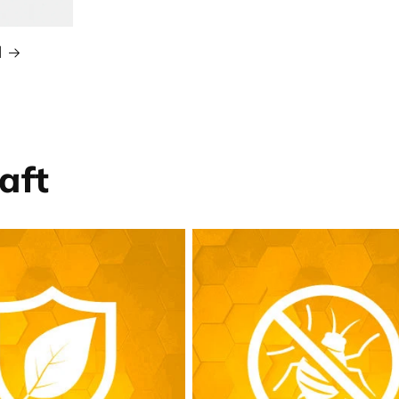
l
aft