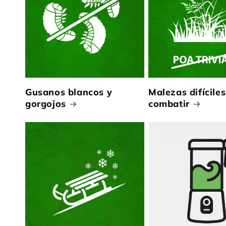
Gusanos blancos y
Malezas difíciles
gorgojos
combatir