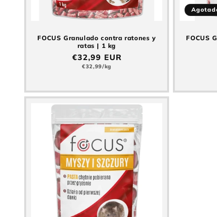
Agotad
FOCUS Granulado contra ratones y
FOCUS Gr
ratas | 1 kg
Precio
€32,99 EUR
normal
Precio
€32,99/kg
básico