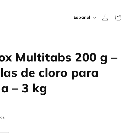
carro
I
acceso
de la
Español
d
compra
i
o
m
ox Multitabs 200 g –
a
llas de cloro para
na – 3 kg
R
os.