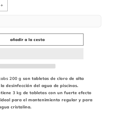
Aumentar
la
cantidad
para
Chlorox
Multitabs
200
añadir a la cesta
g
–
Pastillas
de
cloro
para
piscina
tabs 200 g
son tabletas de cloro de alta
–
 la desinfección del agua de piscinas.
3
ntiene
3 kg
de tabletas con un fuerte efecto
kg
 ideal para el mantenimiento regular y para
gua cristalina.