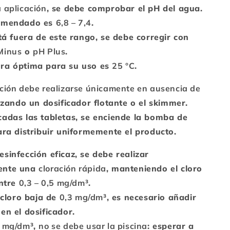
a aplicación
, se debe comprobar el pH del agua.
comendado es
6,8 – 7,4
.
stá fuera de este rango, se debe corregir con
Minus
o
pH Plus
.
ra óptima para su uso es
25 °C
.
ación debe realizarse únicamente en ausencia de
lizando un dosificador flotante o el skimmer.
cadas las tabletas, se enciende la bomba de
ara distribuir uniformemente el producto.
desinfección eficaz, se debe realizar
ente una
cloración rápida
, manteniendo el cloro
entre
0,3 – 0,5 mg/dm³
.
e cloro baja de
0,3 mg/dm³
, es necesario añadir
en el dosificador.
5 mg/dm³
,
no se debe usar la piscina
: esperar a