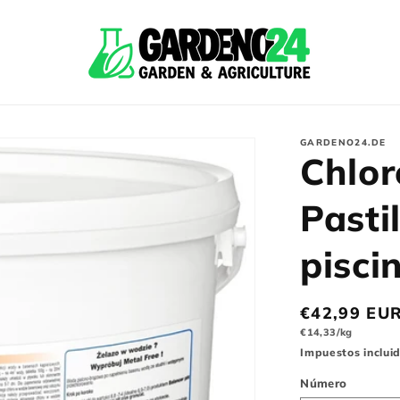
GARDENO24.DE
Chlor
Pasti
pisci
Precio
€42,99 EU
Precio
normal
€14,33/kg
básico
Impuestos incluid
Número
Número