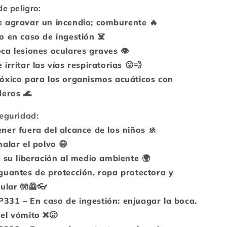
de peligro:
 agravar un incendio; comburente 🔥
o en caso de ingestión ☠️
a lesiones oculares graves 👁️
irritar las vías respiratorias 😮💨
óxico para los organismos acuáticos con
deros 🌊
eguridad:
er fuera del alcance de los niños 🚸
alar el polvo 😷
 su liberación al medio ambiente 🌍
guantes de protección, ropa protectora y
ular 🧤🦺👓
31 – En caso de ingestión: enjuagar la boca.
el vómito ❌🤢