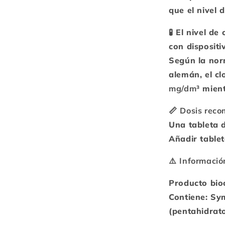
que el nivel 
🧪 El nivel d
con disposit
Según la nor
alemán, el cl
mg/dm³
mient
📏
Dosis rec
Una tableta 
Añadir table
⚠️
Informació
Producto bio
Contiene: Sym
(pentahidrat