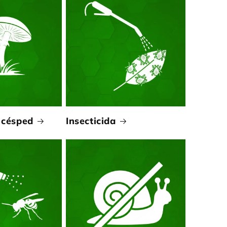
 césped
Insecticida