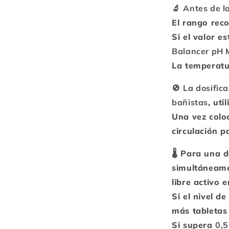
🔬
Antes de l
El rango re
Si el valor e
Balancer pH 
La temperatu
🚫
La dosific
bañistas
, uti
Una vez colo
circulación p
🌡️ Para una 
simultáneam
libre activo 
Si el nivel d
más tabletas 
Si supera
0,