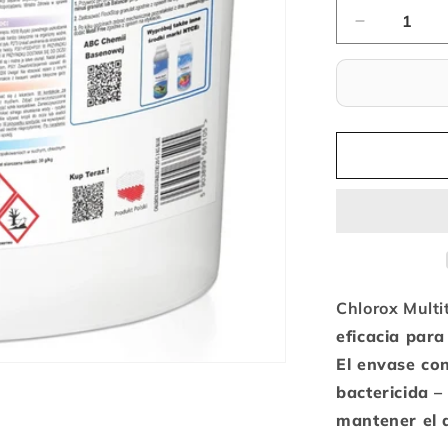
Reducir
la
cantidad
para
Chlorox
Multitabs
200
g
–
Pastillas
de
cloro
para
piscina
Chlorox Multi
–
eficacia para
3
El envase co
kg
bactericida –
mantener el a