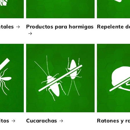
tales
Productos para hormigas
Repelente d
itos
Cucarachas
Ratones y r