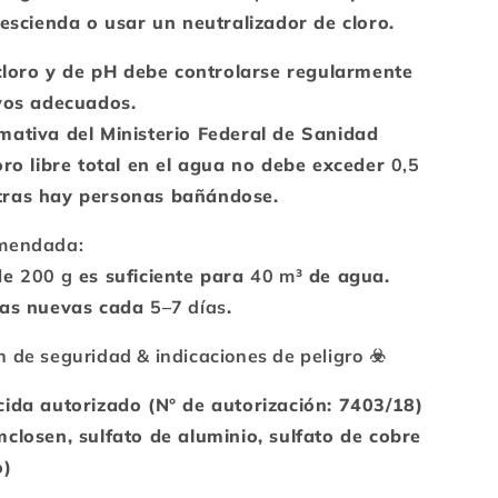
descienda o usar un neutralizador de cloro.
e cloro y de pH debe controlarse regularmente
ivos adecuados.
mativa del Ministerio Federal de Sanidad
oro libre total en el agua no debe exceder
0,5
ras hay personas bañándose.
omendada:
de
200 g
es suficiente para
40 m³
de agua.
tas nuevas cada
5–7 días
.
n de seguridad & indicaciones de peligro
☣️
cida autorizado (N° de autorización: 7403/18)
closen, sulfato de aluminio, sulfato de cobre
o)