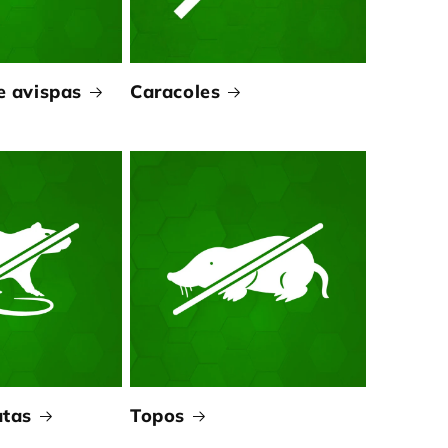
e avispas
Caracoles
atas
Topos