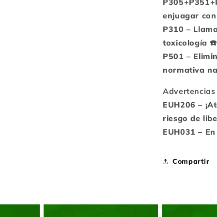
P305+P351+P3
enjuagar con 
P310 – Llama
toxicología ☎️
P501 – Elimin
normativa nac
Advertencias 
EUH206 – ¡At
riesgo de lib
EUH031 – En c
Compartir