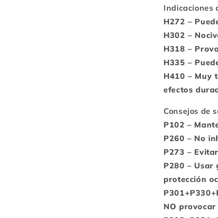
Indicaciones 
H272 – Puede
H302 – Nociv
H318 – Provoc
H335 – Puede 
H410 – Muy t
efectos dura
Consejos de s
P102 – Manten
P260 – No inh
P273 – Evitar
P280 – Usar 
protección oc
P301+P330+P3
NO provocar 